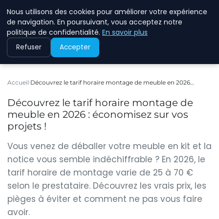
Nous utilisons des cookies pour améliorer votre expérience
WINFESSOR
de navigation. En poursuivant, vous acceptez notre
politique de confidentialité.
En savoir plus
Refuser
Accepter
Accueil
Découvrez le tarif horaire montage de meuble en 2026…
Découvrez le tarif horaire montage de
meuble en 2026 : économisez sur vos
projets !
Vous venez de déballer votre meuble en kit et la
notice vous semble indéchiffrable ? En 2026, le
tarif horaire de montage varie de 25 à 70 €
selon le prestataire. Découvrez les vrais prix, les
pièges à éviter et comment ne pas vous faire
avoir.