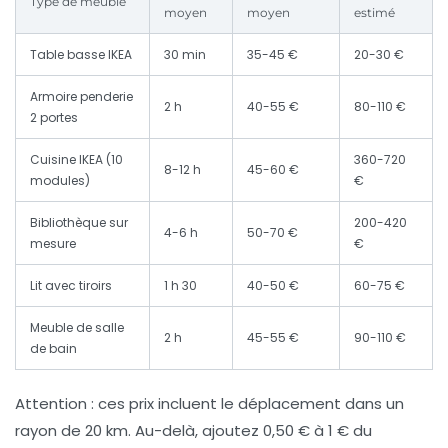
Type de meuble
moyen
moyen
estimé
Table basse IKEA
30 min
35-45 €
20-30 €
Armoire penderie
2 h
40-55 €
80-110 €
2 portes
Cuisine IKEA (10
360-720
8-12 h
45-60 €
modules)
€
Bibliothèque sur
200-420
4-6 h
50-70 €
mesure
€
Lit avec tiroirs
1 h 30
40-50 €
60-75 €
Meuble de salle
2 h
45-55 €
90-110 €
de bain
Attention
: ces prix incluent le déplacement dans un
rayon de 20 km. Au-delà, ajoutez 0,50 € à 1 € du