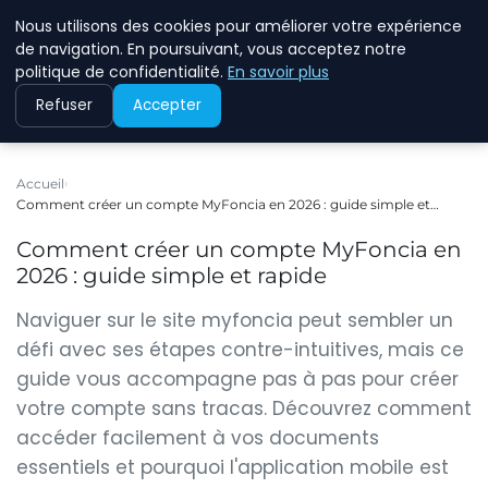
Nous utilisons des cookies pour améliorer votre expérience
WINFESSOR
de navigation. En poursuivant, vous acceptez notre
politique de confidentialité.
En savoir plus
Refuser
Accepter
Accueil
Comment créer un compte MyFoncia en 2026 : guide simple et…
Comment créer un compte MyFoncia en
2026 : guide simple et rapide
Naviguer sur le site myfoncia peut sembler un
défi avec ses étapes contre-intuitives, mais ce
guide vous accompagne pas à pas pour créer
votre compte sans tracas. Découvrez comment
accéder facilement à vos documents
essentiels et pourquoi l'application mobile est