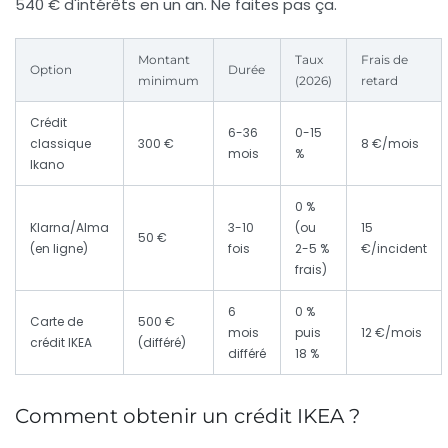
540 € d'intérêts en un an. Ne faites pas ça.
Montant
Taux
Frais de
Option
Durée
minimum
(2026)
retard
Crédit
6-36
0-15
classique
300 €
8 €/mois
mois
%
Ikano
0 %
Klarna/Alma
3-10
(ou
15
50 €
(en ligne)
fois
2-5 %
€/incident
frais)
6
0 %
Carte de
500 €
mois
puis
12 €/mois
crédit IKEA
(différé)
différé
18 %
Comment obtenir un crédit IKEA ?