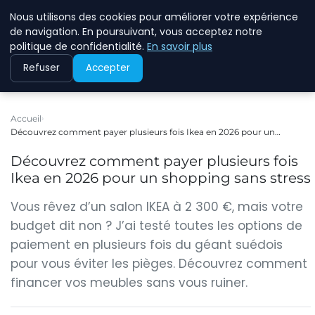
Nous utilisons des cookies pour améliorer votre expérience
WINFESSOR
de navigation. En poursuivant, vous acceptez notre
politique de confidentialité.
En savoir plus
Refuser
Accepter
Accueil
Découvrez comment payer plusieurs fois Ikea en 2026 pour un…
Découvrez comment payer plusieurs fois
Ikea en 2026 pour un shopping sans stress
Vous rêvez d’un salon IKEA à 2 300 €, mais votre
budget dit non ? J’ai testé toutes les options de
paiement en plusieurs fois du géant suédois
pour vous éviter les pièges. Découvrez comment
financer vos meubles sans vous ruiner.