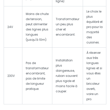
ligne).
Le choix le
Moins de chute
plus
de tension,
Transformateur
équilibré et
peut alimenter
un peu plus
24V
pro pour la
des lignes plus
cher et
majorité
longues
encombrant.
des
(jusqu'à 10m).
cuisines.
À réserver
aux très
Installation
Pas de
longues
plus
transformateur
lignes et si
dangereuse,
encombrant,
vous êtes
230V
ruban souvent
pas de limite
un
plus rigide et
de longueur
bricoleur
moins facile à
pratique.
averti,
couper.
voire un
pro.