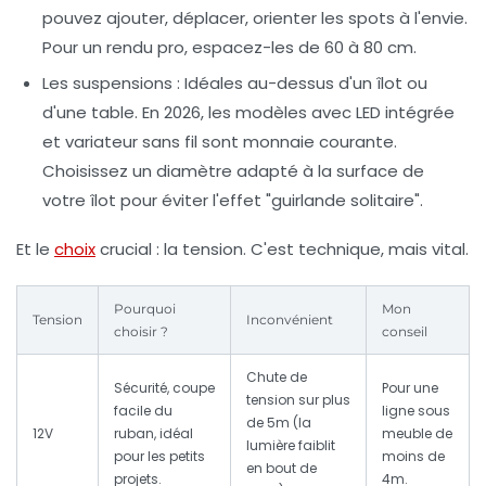
pouvez ajouter, déplacer, orienter les spots à l'envie.
Pour un rendu pro, espacez-les de 60 à 80 cm.
Les suspensions
: Idéales au-dessus d'un îlot ou
d'une table. En 2026, les modèles avec LED intégrée
et variateur sans fil sont monnaie courante.
Choisissez un diamètre adapté à la surface de
votre îlot pour éviter l'effet "guirlande solitaire".
Et le
choix
crucial : la tension. C'est technique, mais vital.
Pourquoi
Mon
Tension
Inconvénient
choisir ?
conseil
Chute de
Sécurité, coupe
Pour une
tension sur plus
facile du
ligne sous
de 5m (la
12V
ruban, idéal
meuble de
lumière faiblit
pour les petits
moins de
en bout de
projets.
4m.