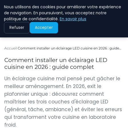
Nous utilisons des cookies pour améliorer votre expérience
WINFESSOR
de navigation. En poursuivant, vous acceptez notre
politique de confidentialité.
En savoir plus
Refuser
Accepter
Accueil
Comment installer un éclairage LED cuisine en 2026 : guide…
Comment installer un éclairage LED
cuisine en 2026 : guide complet
Un éclairage cuisine mal pensé peut gâcher le
meilleur aménagement. En 2026, exit le
plafonnier unique : découvrez comment
maîtriser les trois couches d'éclairage LED
(général, tâche, ambiance) et éviter les erreurs
qui transforment votre cuisine en laboratoire
froid.