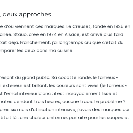
ts, deux approches
re d’où viennent ces marques. Le Creuset, fondé en 1925 en
llée. Staub, créé en 1974 en Alsace, est arrivé plus tard
tait déjà. Franchement, j’ai longtemps cru que c’était du
omparer les deux dans ma cuisine.
’esprit du grand public. Sa cocotte ronde, le fameux «
 extérieur est brillant, les couleurs sont vives (le fameux «
 l’émail intérieur blanc : il est incroyablement lisse et
tomates pendant trois heures, aucune trace. Le problème ?
ès six mois d’utilisation intensive, j’avais des marques qui
était là : une chaleur uniforme, parfaite pour les soupes et