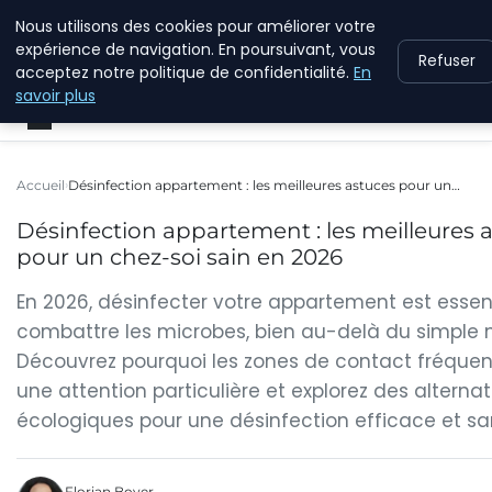
Nous utilisons des cookies pour améliorer votre
WINFESSOR
expérience de navigation. En poursuivant, vous
Refuser
acceptez notre politique de confidentialité.
En
savoir plus
Accueil
Désinfection appartement : les meilleures astuces pour un…
Désinfection appartement : les meilleures 
pour un chez-soi sain en 2026
En 2026, désinfecter votre appartement est essen
combattre les microbes, bien au-delà du simple
Découvrez pourquoi les zones de contact fréquen
une attention particulière et explorez des alternat
écologiques pour une désinfection efficace et sa
Florian Boyer