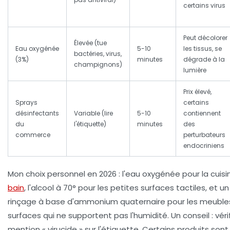
certains virus
Peut décolorer
Élevée (tue
Eau oxygénée
5-10
les tissus, se
bactéries, virus,
(3%)
minutes
dégrade à la
champignons)
lumière
Prix élevé,
Sprays
certains
désinfectants
Variable (lire
5-10
contiennent
du
l'étiquette)
minutes
des
commerce
perturbateurs
endocriniens
Mon choix personnel en 2026 :
l'eau oxygénée
pour la cuisi
bain
,
l'alcool à 70°
pour les petites surfaces tactiles, et
un
rinçage à base d'ammonium quaternaire
pour les meubles
surfaces qui ne supportent pas l'humidité. Un conseil : vérif
mention « virucide » sur l'étiquette. Certains produits son