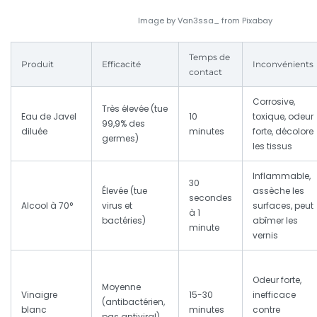
Image by Van3ssa_ from Pixabay
Temps de
Produit
Efficacité
Inconvénients
contact
Corrosive,
Très élevée (tue
Eau de Javel
10
toxique, odeur
99,9% des
diluée
minutes
forte, décolore
germes)
les tissus
Inflammable,
30
Élevée (tue
assèche les
secondes
Alcool à 70°
virus et
surfaces, peut
à 1
bactéries)
abîmer les
minute
vernis
Odeur forte,
Moyenne
Vinaigre
15-30
inefficace
(antibactérien,
blanc
minutes
contre
pas antiviral)