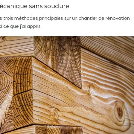
écanique sans soudure
 les trois méthodes principales sur un chantier de rénovation
 ce que j'ai appris.